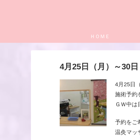
ＨＯＭＥ
4月25日（月）～30
4月25
施術予約
ＧＷ中は
予約をご
温灸マッ